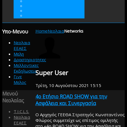
ΓΙΝΕΤΕ ΜΕΛΟΣ
ΕΘΕΛΟΝΤΙΣΜΟΣ
ΠΡΑΚΤΙΚΗ ΑΣΚΗΣΗ
ΕΝΙΣΧΥΣΤΕ
Υπο-Μενου
Home
Νεολαια
Networks
Νεολαια
ΕΕΑΕΣ
Μελη
Δραστηριοτητες
Μελλοντικες
Εκδηλωσεις
Super User
Γινε
Μελος
Τρίτη, 10 Αυγούστου 2021 15:15
Μενού
4ο Ετήσιο ROAD SHOW για την
Νεολαίας
Ασφάλεια και Συνεργασία
T.I.C.L.S.
Ο Αρχηγός ΓΕΕΘΑ Στρατηγός Κωνσταντίνος
Νεολαια
Φλώρος συμμετείχε ως επίτιμος ομιλητής
ΕΕΑΕΣ
στο «4ο ROAD SHOW για την Ασφάλεια και