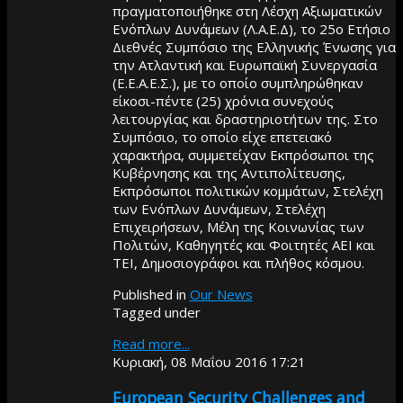
πραγματοποιήθηκε στη Λέσχη Αξιωματικών
Ενόπλων Δυνάμεων (Λ.Α.Ε.Δ), το 25ο Ετήσιο
Διεθνές Συμπόσιο της Ελληνικής Ένωσης για
την Ατλαντική και Ευρωπαϊκή Συνεργασία
(Ε.Ε.Α.Ε.Σ.), με το οποίο συμπληρώθηκαν
είκοσι-πέντε (25) χρόνια συνεχούς
λειτουργίας και δραστηριοτήτων της. Στο
Συμπόσιο, το οποίο είχε επετειακό
χαρακτήρα, συμμετείχαν Εκπρόσωποι της
Κυβέρνησης και της Αντιπολίτευσης,
Εκπρόσωποι πολιτικών κομμάτων, Στελέχη
των Ενόπλων Δυνάμεων, Στελέχη
Επιχειρήσεων, Μέλη της Κοινωνίας των
Πολιτών, Καθηγητές και Φοιτητές ΑΕΙ και
ΤΕΙ, Δημοσιογράφοι και πλήθος κόσμου.
Published in
Our News
Tagged under
Read more...
Κυριακή, 08 Μαΐου 2016 17:21
European Security Challenges and