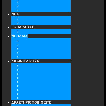
ΤΜΗΜΑΤΑ ΤΗΣ ΕΕΑΕΣ
ΔΙΟΙΚΗΤΙΚΟ ΣΥΜΒΟΥΛΙΟ
ΕΠΙΚΟΙΝΩΝΙΑ
ΝΕΑ
ΤΕΛΕΥΤΑΙΑ ΝΕΑ
ΑΡΧΕΙΟ
ΕΚΠΑΙΔΕΥΣΗ
TICLS
ΝΕΟΛΑΙΑ
ΝΕΟΛΑΙΑ ΕΕΑΕΣ
ΜΕΛΗ
ΔΡΑΣΤΗΡΙΟΤΗΤΕΣ
ΜΕΛΛΟΝΤΙΚΕΣ ΕΚΔΗΛΩΣΕΙΣ
ΓΙΝΕ ΜΕΛΟΣ
ΔΙΕΘΝΗ ΔΙΚΤΥΑ
ATA
EURODEFENSE
WIIS
ANNA LINDH
TFAS
AWEPA
ACYPL
THE EASTERN INSTITUTE
IFES
ΔΡΑΣΤΗΡΙΟΠΟΙΗΘΕΙΤΕ