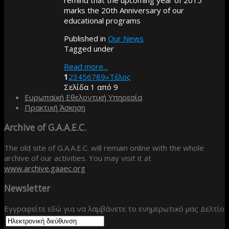
marks the 20th Anniversary of our
educational programs
Published in
Our News
Tagged under
Read more...
1
2
3
4
5
6
7
8
9
»
Τέλος
Σελίδα 1 από 9
Ευρωπαϊκή Εθελοντική Υπηρεσία
Πρακτική Άσκηση
Archive
of G.A.A.E.C.
The old site of G.A.A.E.C. will remain online with the whole
archive of our activities. You may visit it at
www.archive.gaaec.org
Newsletter
Εγγραφείτε εδώ για να λαμβάνετε το ενημερωτικό μας Δελτίο